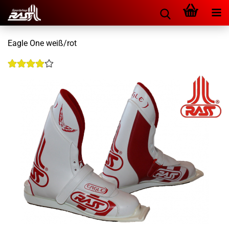
Eagle One weiß/rot