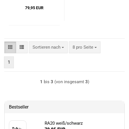
79,95 EUR
Sortieren nach
pro Seite
Sortieren nach
8 pro Seite
1
1
bis
3
(von insgesamt
3
)
Bestseller
RA20 weiß/schwarz