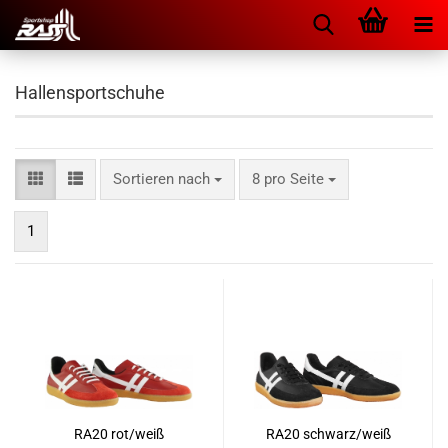
Hallensportschuhe
Sortieren nach
pro Seite
Sortieren nach
8 pro Seite
1
RA20 rot/weiß
RA20 schwarz/weiß