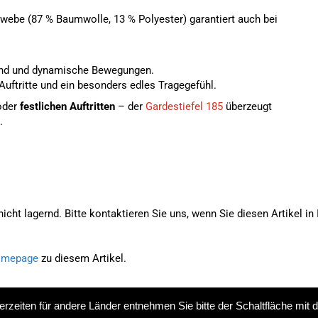
ebe (87 % Baumwolle, 13 % Polyester) garantiert auch bei
tand und dynamische Bewegungen.
e Auftritte und ein besonders edles Tragegefühl.
der
festlichen Auftritten
– der
Gardestiefel 185
überzeugt
.
 nicht lagernd. Bitte kontaktieren Sie uns, wenn Sie diesen Artikel i
mepage
zu diesem Artikel.
eferzeiten für andere Länder entnehmen Sie bitte der Schaltfläche mit