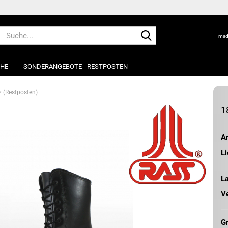
Suche...
mad
UHE
SONDERANGEBOTE - RESTPOSTEN
 (Restposten)
1
Ar
Li
L
V
G