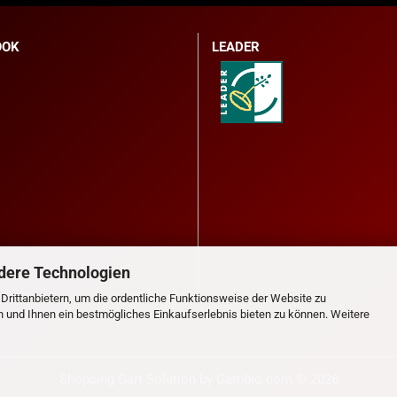
OOK
LEADER
dere Technologien
rittanbietern, um die ordentliche Funktionsweise der Website zu
n und Ihnen ein bestmögliches Einkaufserlebnis bieten zu können. Weitere
Shopping Cart Solution
by Gambio.com © 2026