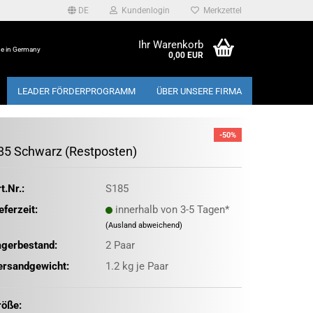
DE
Kundenlogin
Merkzettel
Ihr Warenkorb
e in Germany
0,00 EUR
LEADER FÖRDERPROGRAMM
ÜBER UNSERE FIRMA
-50%
85 Schwarz (Restposten)
t.Nr.:
S185
eferzeit:
innerhalb von 3-5 Tagen*
(Ausland abweichend)
agerbestand:
2
Paar
ersandgewicht:
1.2
kg je Paar
röße: