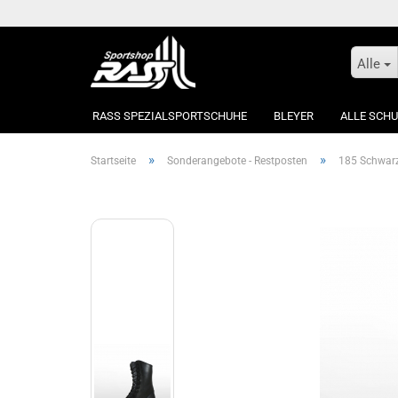
Alle
RASS SPEZIALSPORTSCHUHE
BLEYER
ALLE SCH
»
»
Startseite
Sonderangebote - Restposten
185 Schwarz