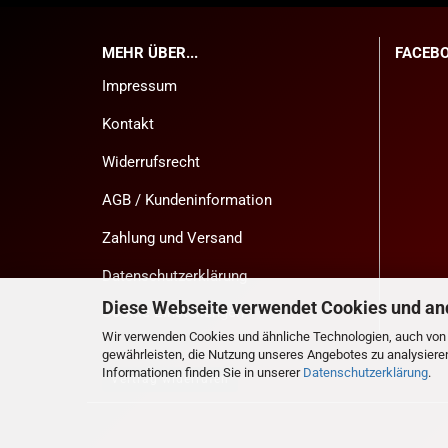
MEHR ÜBER...
FACEB
Impressum
Kontakt
Widerrufsrecht
AGB / Kundeninformation
Zahlung und Versand
Datenschutzerklärung
Diese Webseite verwendet Cookies und an
Cookie Einstellungen
Wir verwenden Cookies und ähnliche Technologien, auch von D
gewährleisten, die Nutzung unseres Angebotes zu analysiere
Informationen finden Sie in unserer
Datenschutzerklärung
.
Vertrag widerrufen