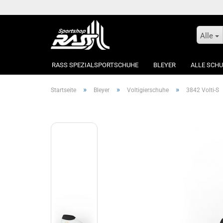
Alle
RASS SPEZIALSPORTSCHUHE
BLEYER
ALLE SCH
»
»
»
Startseite
Bleyer
Voltigierschuhe
3842 Volti-S