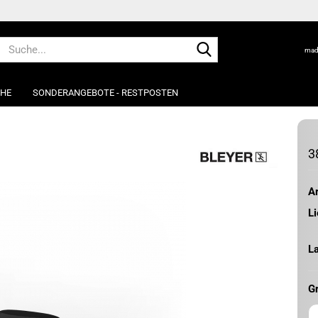
Suche...
mad
UHE
SONDERANGEBOTE - RESTPOSTEN
3
Ar
Li
L
G