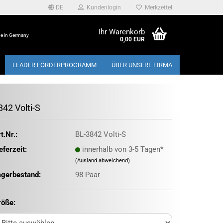
DE
Kundenlogin
Merkzettel
Ihr Warenkorb
e in Germany
0,00 EUR
LEADER FÖRDERPROGRAMM
ÜBER UNSERE FIRMA
842 Volti-S
t.Nr.:
BL-3842 Volti-S
eferzeit:
innerhalb von 3-5 Tagen*
(Ausland abweichend)
agerbestand:
98
Paar
röße: